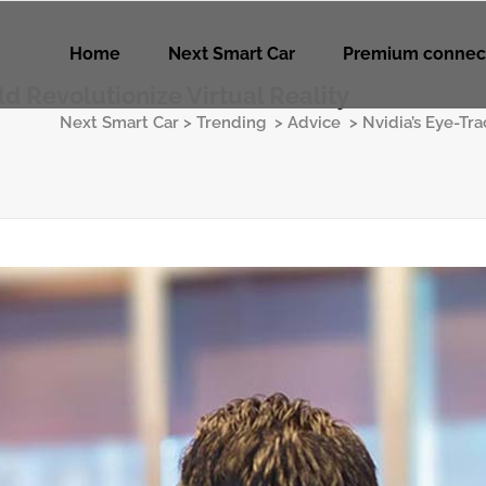
Home
Next Smart Car
Premium connec
d Revolutionize Virtual Reality
Next Smart Car
>
Trending
>
Advice
>
Nvidia’s Eye-Tra