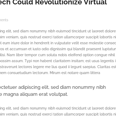
ech Could Revolutionize Virtual
ents
ing elit, sed diam nonummy nibh euismod tincidunt ut laoreet dolore
m veniam, quis nostrud exerci tation ullamcorper suscipit lobortis ni
um iriure dolor in hendrerit in vulputate velit esse molestie conse
o eros et accumsan et iusto odio dignissim qui blandit praesent luptat
cilisi. Nam liber tempor cum soluta nobis eleifend option congue nihil
sim assum. Typi non habent claritatem insitam; est usus legentis in
traverunt lectores legere me lius quod ii legunt saepius. Claritas es
nem consuetudium lectorum. Mirum est notare quam littera
ctetuer adipiscing elit, sed diam nonummy nibh
re magna aliquam erat volutpat.
ing elit, sed diam nonummy nibh euismod tincidunt ut laoreet dolore
m veniam, quis nostrud exerci tation ullamcorper suscipit lobortis ni