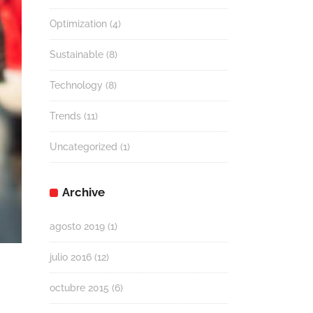
Optimization
(4)
Sustainable
(8)
Technology
(8)
Trends
(11)
Uncategorized
(1)
Archive
agosto 2019
(1)
julio 2016
(12)
octubre 2015
(6)