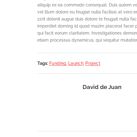
aliquip ex ea commodo consequat. Duis autem vel e
vel illum dolore eu feugiat nulla facilisis at ver
zzril delenit augue duis dolore te feugait nulla fa
imperdiet doming id quod mazim placerat facer pos
qui facit eorum claritatem. Investigationes demons
etiam processus dynamicus, qui sequitur mutatio
Tags:
Funding
,
Launch
,
Project
David de Juan