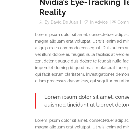
Nvidia’s Eye-Tracking T
Reality
By
David De Juan
In
Advice
Comm
Lorem ipsum dolor sit amet, consectetuer adipisc
magna aliquam erat volutpat. Ut wisi enim ad mini
aliquip ex ea commodo consequat. Duis autem vel e
vel illum dolore eu feugiat nulla facilisis at ver
zzril delenit augue duis dolore te feugait nulla fa
imperdiet doming id quod mazim placerat facer pos
qui facit eorum claritatem. Investigationes demons
etiam processus dynamicus, qui sequitur mutatio
Lorem ipsum dolor sit amet, conse
euismod tincidunt ut laoreet dolo
Lorem ipsum dolor sit amet, consectetuer adipisc
magna aliquam erat volutpat. Ut wisi enim ad mini