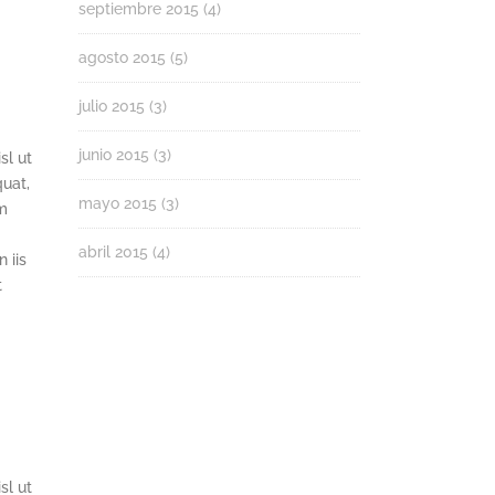
septiembre 2015
(4)
agosto 2015
(5)
julio 2015
(3)
junio 2015
(3)
sl ut
quat,
mayo 2015
(3)
um
abril 2015
(4)
 iis
t
sl ut