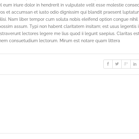
um iriure dolor in hendrerit in vulputate velit esse molestie conse
o eros et accumsan et iusto odio dignissim qui blandit praesent luptat
cilisi. Nam liber tempor cum soluta nobis eleifend option congue nihil
sim assum. Typi non habent claritatem insitam; est usus legentis in
traverunt lectores legere me lius quod ii legunt saepius. Claritas es
nem consuetudium lectorum. Mirum est notare quam littera