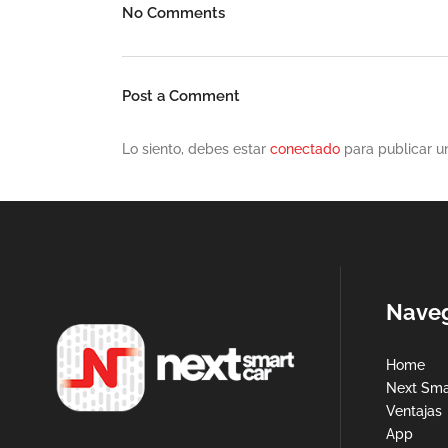
No Comments
Post a Comment
Lo siento, debes estar
conectado
para publicar u
Nave
Home
Next Sma
Ventajas
App