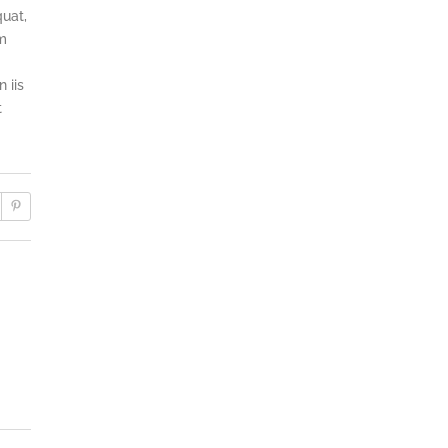
quat,
um
 iis
t