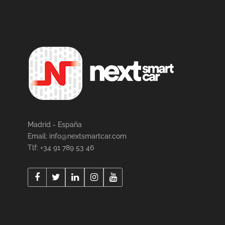
Madrid - España
Email:
info@nextsmartcar.com
Tlf: +34 91 789 53 46